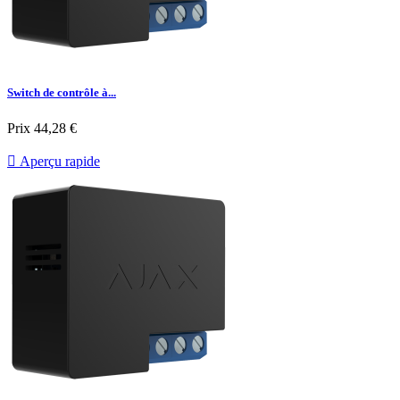
Switch de contrôle à...
Prix
44,28 €

Aperçu rapide